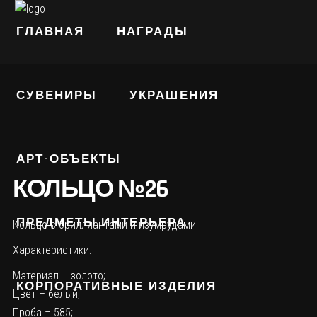
ГЛАВНАЯ
НАГРАДЫ
СУВЕНИРЫ
УКРАШЕНИЯ
АРТ-ОБЪЕКТЫ
КОЛЬЦО №26
ПРЕДМЕТЫ ИНТЕРЬЕРА
Кольцо с бриллиантами и изумрудами
Характеристики:
Материал – золото;
КОРПОРАТИВНЫЕ ИЗДЕЛИЯ
Цвет – белый;
Проба – 585;