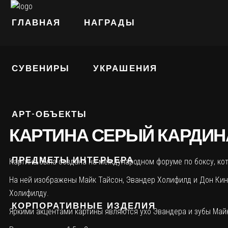
ГЛАВНАЯ
НАГРАДЫ
СУВЕНИРЫ
УКРАШЕНИЯ
АРТ-ОБЪЕКТЫ
КАРТИНА СЕРЫЙ КАРДИН
ПРЕДМЕТЫ ИНТЕРЬЕРА
Картина была создана на международном форуме по боксу, кот
На ней изображены Майк Тайсон, Эвандер Холифилд и Дон Кинг,
Холифилду.
КОРПОРАТИВНЫЕ ИЗДЕЛИЯ
Яркими акцентами картины являются ухо Эвандера и зубы Майка